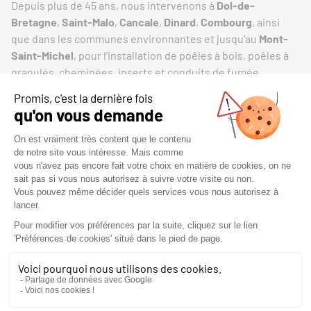
Depuis plus de 45 ans, nous intervenons à
Dol-de-
Bretagne
,
Saint-Malo
,
Cancale
,
Dinard
,
Combourg
, ainsi
que dans les communes environnantes et jusqu’au
Mont-
Saint-Michel
, pour l’installation de poêles à bois, poêles à
granulés, cheminées, inserts et conduits de fumée.
Notre savoir-faire, notre proximité et notre
accompagnement personnalisé nous permettent de
proposer à chaque client une solution de chauffage
performante, esthétique et parfaitement adaptée à son
habitation.
DES AVIS QUI TÉMOIGNENT DE
NOTRE ENGAGEMENT
Rien n’est plus parlant que l’expérience de nos clients.
Leurs témoignages mettent en avant notre disponibilité, la
qualité de nos réalisations, le respect des délais et le suivi