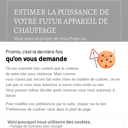
ESTIMER LA PUISSANCE DE
VOTRE FUTUR APPAREIL DE
CHAUFFAGE
Vous avez un projet de chauffage ou
d’aménagement ? Poêle à bois ou granulés,
cheminée ou cuisinière : commencez par une
simulation.
Un premier pas rapide vers un confort thermique
durable.
J'ESTIME MA PUISSANCE
NOTRE ZONE D’INTERVENTION