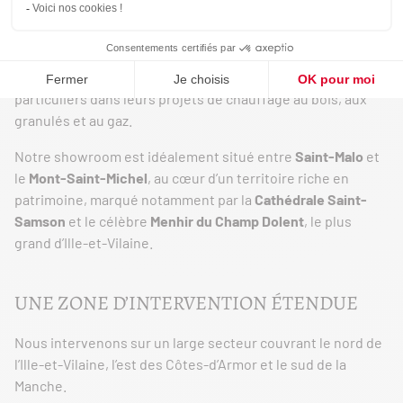
AUTOUR DE DOL-DE-BRETAGNE
Implanté à
Dol-de-Bretagne
, en Ille-et-Vilaine,
Poêle et
Cheminée GOUPIL
accompagne depuis plus de 45 ans les
particuliers dans leurs projets de chauffage au bois, aux
granulés et au gaz.
Notre showroom est idéalement situé entre
Saint-Malo
et
le
Mont-Saint-Michel
, au cœur d’un territoire riche en
patrimoine, marqué notamment par la
Cathédrale Saint-
Samson
et le célèbre
Menhir du Champ Dolent
, le plus
grand d’Ille-et-Vilaine.
UNE ZONE D’INTERVENTION ÉTENDUE
Nous intervenons sur un large secteur couvrant le nord de
l’Ille-et-Vilaine, l’est des Côtes-d’Armor et le sud de la
Manche.