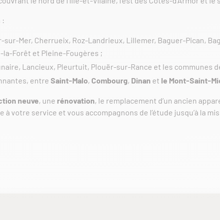
uvrant le nord de l’Ille-et-Vilaine, l’est des Côtes-d’Armor et le
 :
er-sur-Mer, Cherrueix, Roz-Landrieux, Lillemer, Baguer-Pican, B
la-Forêt et Pleine-Fougères ;
Lunaire, Lancieux, Pleurtuit, Plouër-sur-Rance et les communes d
nnantes, entre
Saint-Malo
,
Combourg
,
Dinan
et
le Mont-Saint-Mi
ction neuve
, une
rénovation
, le remplacement d’un ancien appare
e à votre service et vous accompagnons de l’étude jusqu’à la mi