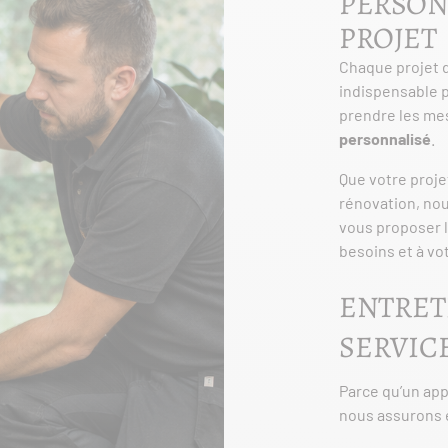
PERSON
PROJET
Chaque projet 
indispensable po
prendre les mes
personnalisé
.
Que votre proj
rénovation, nou
vous proposer l
besoins et à vo
ENTRET
SERVIC
Parce qu’un app
nous assurons 