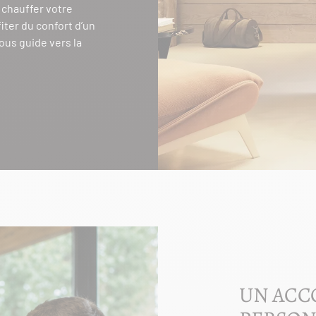
z chauffer votre
iter du confort d’un
ous guide vers la
UN AC