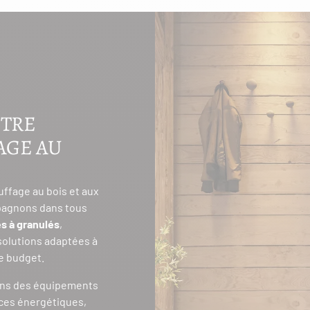
OTRE
AGE AU
uffage au bois et aux
pagnons dans tous
s à granulés
,
 solutions adaptées à
re budget.
ons des équipements
ces énergétiques,