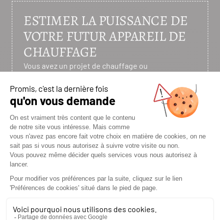
ESTIMER LA PUISSANCE DE
VOTRE FUTUR APPAREIL DE
CHAUFFAGE
Vous avez un projet de chauffage ou
d’aménagement ? Poêle à bois ou granulés,
cheminée ou cuisinière : commencez par une
simulation.
Un premier pas rapide vers un confort thermique
durable.
J'ESTIME MA PUISSANCE
NOTRE ZONE D’INTERVENTION