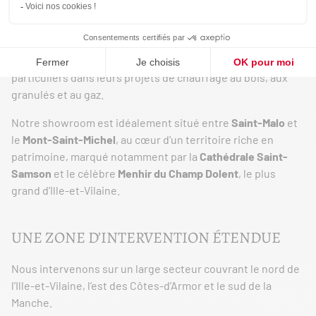
AUTOUR DE DOL-DE-BRETAGNE
Implanté à
Dol-de-Bretagne
, en Ille-et-Vilaine,
Poêle et
Cheminée GOUPIL
accompagne depuis plus de 45 ans les
particuliers dans leurs projets de chauffage au bois, aux
granulés et au gaz.
Notre showroom est idéalement situé entre
Saint-Malo
et
le
Mont-Saint-Michel
, au cœur d’un territoire riche en
patrimoine, marqué notamment par la
Cathédrale Saint-
Samson
et le célèbre
Menhir du Champ Dolent
, le plus
grand d’Ille-et-Vilaine.
UNE ZONE D’INTERVENTION ÉTENDUE
Nous intervenons sur un large secteur couvrant le nord de
l’Ille-et-Vilaine, l’est des Côtes-d’Armor et le sud de la
Manche.